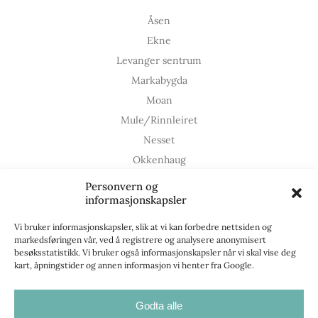
Åsen
Ekne
Levanger sentrum
Markabygda
Moan
Mule/Rinnleiret
Nesset
Okkenhaug
Ronglan
Personvern og
informasjonskapsler
Røstad
Skogn
Vi bruker informasjonskapsler, slik at vi kan forbedre nettsiden og
Ytterøy
markedsføringen vår, ved å registrere og analysere anonymisert
besøksstatistikk. Vi bruker også informasjonskapsler når vi skal vise deg
kart, åpningstider og annen informasjon vi henter fra Google.
Opplev Levanger
Godta alle