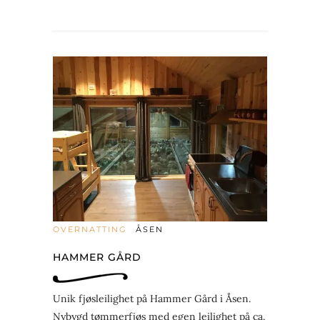
OVERNATTING
ÅSEN
HAMMER GÅRD
Unik fjøsleilighet på Hammer Gård i Åsen.
Nybygd tømmerfjøs med egen leilighet på ca.