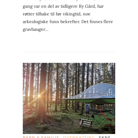
gang var en del av tidligere By Gård, har
røtter tilbake til før vikingtid, noe
arkeologiske funn bekrefter. Det finnes flere
gravhauger…
BARN & FAMILIE
OVERNATTING
EKNE