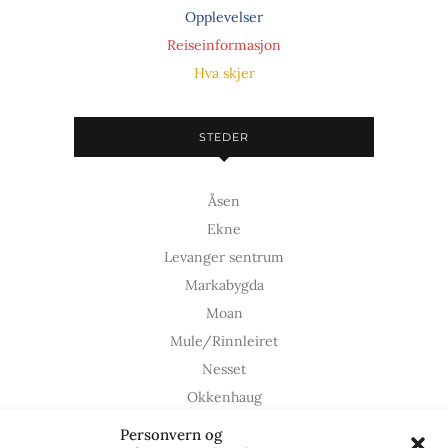
Opplevelser
Reiseinformasjon
Hva skjer
STEDER
Åsen
Ekne
Levanger sentrum
Markabygda
Moan
Mule/Rinnleiret
Nesset
Okkenhaug
Ronglan
Personvern og