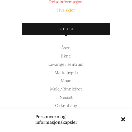
Reiseinformasjon
Hva skjer
STEDER
Åsen
Ekne
Levanger sentrum
Markabygda
Moan
Mule/Rinnleiret
Nesset
Okkenhaug
Ronglan
Personvern og
informasjonskapsler
Røstad
Skogn