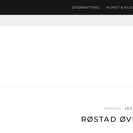
OVERNATTING
KUNST & KUL
HANDEL
LE
RØSTAD ØV