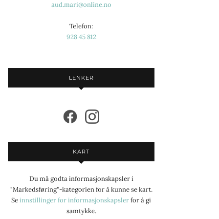
aud.mari@online.no
Telefon:
928 45 812
LENKER
KART
Du må godta informasjonskapsler i
"Markedsføring"-kategorien for å kunne se kart.
Se
innstillinger for informasjonskapsler
for å gi
samtykke.