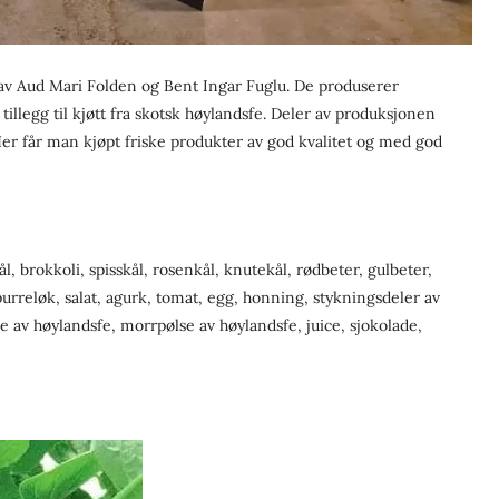
av Aud Mari Folden og Bent Ingar Fuglu. De produserer
 tillegg til kjøtt fra skotsk høylandsfe. Deler av produksjonen
er får man kjøpt friske produkter av god kvalitet og med god
l, brokkoli, spisskål, rosenkål, knutekål, rødbeter, gulbeter,
, purreløk, salat, agurk, tomat, egg, honning, stykningsdeler av
e av høylandsfe, morrpølse av høylandsfe, juice, sjokolade,