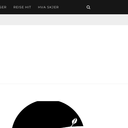
SER
REISE HIT
HVA SKJER