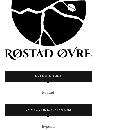
BELIGGENHET
Røstad
KONTAKTINFORMASJON
E-post: