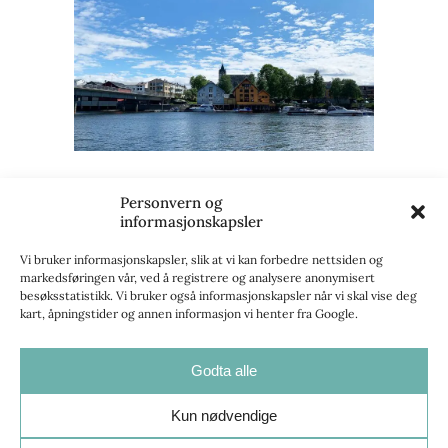
Her er en oversikt over gjestehavner i
Personvern og
Levanger.
informasjonskapsler
Vi bruker informasjonskapsler, slik at vi kan forbedre nettsiden og
markedsføringen vår, ved å registrere og analysere anonymisert
besøksstatistikk. Vi bruker også informasjonskapsler når vi skal vise deg
kart, åpningstider og annen informasjon vi henter fra Google.
Opplev Levanger
Godta alle
Kun nødvendige
E-post:
post@innherrednf.no