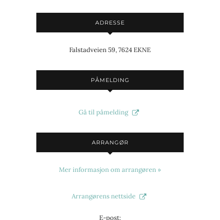
ADRESSE
Falstadveien 59, 7624 EKNE
PÅMELDING
Gå til påmelding
ARRANGØR
Mer informasjon om arrangøren »
Arrangørens nettside
E-post: