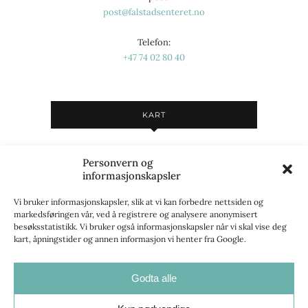
post@falstadsenteret.no
Telefon:
+47 74 02 80 40
KART
Du må godta informasjonskapsler i
Personvern og
"Markedsføring"-kategorien for å kunne se kart.
informasjonskapsler
Se
innstillinger for informasjonskapsler
for å gi
samtykke.
Vi bruker informasjonskapsler, slik at vi kan forbedre nettsiden og
markedsføringen vår, ved å registrere og analysere anonymisert
besøksstatistikk. Vi bruker også informasjonskapsler når vi skal vise deg
kart, åpningstider og annen informasjon vi henter fra Google.
Opplev Levanger
Godta alle