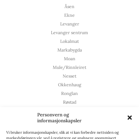
Åsen
Ekne
Levanger
Levanger sentrum
Lokalmat
Markabygda
Moan
Mule/Rinnleiret
Nesset
Okkenhaug
Ronglan
Røstad
Skogn
Personvern og
Steder
informasjonskapsler
Verdal
Vi bruker informasjonskapsler, slik at vi kan forbedre nettsiden og
Verdal og omegn
markedsføringen vår, ved å registrere og analysere anonymisert