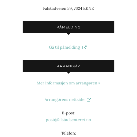
Falstadveien 59, 7624 EKNE
PÅMELDING
Gå til påmelding
ARRANGØR
Mer informasjon om arrangøren »
Arrangørens nettside
E-post:
post@falstadsenteret.no
Telefon: