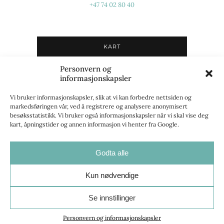
+47 74 02 80 40
KART
Personvern og
Du må godta informasjonskapsler i
informasjonskapsler
"Markedsføring"-kategorien for å kunne se kart.
Se
innstillinger for informasjonskapsler
for å gi
Vi bruker informasjonskapsler, slik at vi kan forbedre nettsiden og
markedsføringen vår, ved å registrere og analysere anonymisert
samtykke.
besøksstatistikk. Vi bruker også informasjonskapsler når vi skal vise deg
kart, åpningstider og annen informasjon vi henter fra Google.
Godta alle
Opplev Innherred
Kun nødvendige
Personvern og informasjonskapsler
|
Innstillinger for
Se innstillinger
informasjonskapsler
| Utviklet av
Talk to Mediebyrå
Personvern og informasjonskapsler