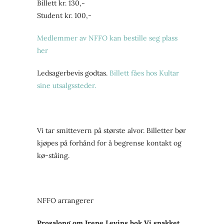
Billett kr. 130,-
Student kr. 100,-
Medlemmer av NFFO kan bestille seg plass
her
Ledsagerbevis godtas.
Billett fåes hos Kultar
sine utsalgssteder.
Vi tar smittevern på største alvor. Billetter bør
kjøpes på forhånd for å begrense kontakt og
kø-ståing.
NFFO arrangerer
Prosalong om Irene Levins bok Vi snakket