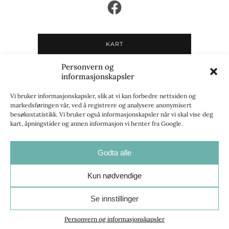
KART
Personvern og
Du må godta informasjonskapsler i
informasjonskapsler
"Markedsføring"-kategorien for å kunne se kart.
Se
innstillinger for informasjonskapsler
for å gi
Vi bruker informasjonskapsler, slik at vi kan forbedre nettsiden og
markedsføringen vår, ved å registrere og analysere anonymisert
samtykke.
besøksstatistikk. Vi bruker også informasjonskapsler når vi skal vise deg
kart, åpningstider og annen informasjon vi henter fra Google.
Godta alle
Opplev Innherred
Kun nødvendige
Personvern og informasjonskapsler
|
Innstillinger for
Se innstillinger
informasjonskapsler
| Utviklet av
Talk to Mediebyrå
Personvern og informasjonskapsler