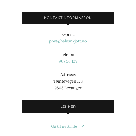
KONTAKTINFORMASJON
E-post:
post@halsankjott.no
Telefon:
907 56 139
Adresse:
Tømtevegen 178
7608 Levanger
LENKER
Gå til nettside