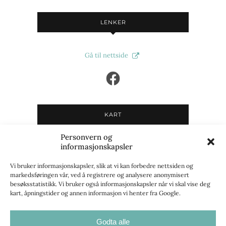
LENKER
Gå til nettside
KART
Personvern og
Du må godta informasjonskapsler i
informasjonskapsler
"Markedsføring"-kategorien for å kunne se kart.
Se
innstillinger for informasjonskapsler
for å gi
Vi bruker informasjonskapsler, slik at vi kan forbedre nettsiden og
markedsføringen vår, ved å registrere og analysere anonymisert
samtykke.
besøksstatistikk. Vi bruker også informasjonskapsler når vi skal vise deg
kart, åpningstider og annen informasjon vi henter fra Google.
Godta alle