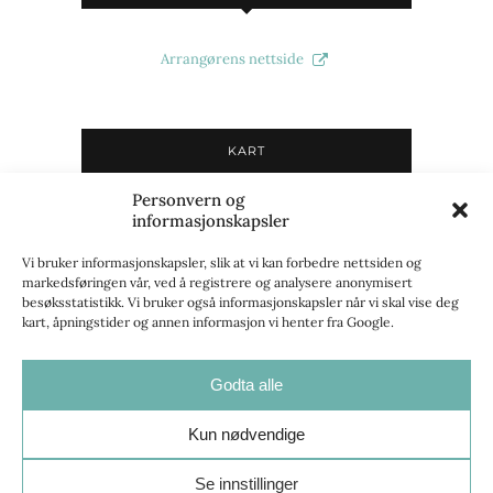
Arrangørens nettside
KART
Personvern og
Du må godta informasjonskapsler i
informasjonskapsler
"Markedsføring"-kategorien for å kunne se kart.
Se
innstillinger for informasjonskapsler
for å gi
Vi bruker informasjonskapsler, slik at vi kan forbedre nettsiden og
markedsføringen vår, ved å registrere og analysere anonymisert
samtykke.
besøksstatistikk. Vi bruker også informasjonskapsler når vi skal vise deg
kart, åpningstider og annen informasjon vi henter fra Google.
Godta alle
Opplev Innherred
Kun nødvendige
Personvern og informasjonskapsler
|
Innstillinger for
Se innstillinger